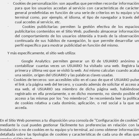
·
Cookies de personalización: son aquellas que permiten recordar información
para que los usuarios accedan al servicio con características de carácter
general predefinidas en función de una serie de criterios en tu equipo y/o
terminal como, por ejemplo, el idioma, el tipo de navegador a través del
cual accedes al servicio, etc.
·
Cookies publicitarias: permiten la gestión efectiva de los espacio
publicitarios contenidos en el Sitio Web, pudiendo almacenar información
del comportamiento de los usuarios obtenida a través de la observación
continuada de sus hábitos de navegación, lo que permite desarrollar un
perfil específico para mostrar publicidad en función del mismo.
Y más específicamente, el sitio web utiliza:
·
Google Analytics: permiten generar un ID de USUARIO anónimo y
contabilizar cuantas veces un USUARIO ha visitado una web. Registra la
primera y última vez que se visitó la web. Así mismo calculan cuando acaba
una sesión, origen del USUARIO y las palabras claves usadas.
·
Cookies de terceros: son accesibles sólo en el caso de que el USUARIO puls
el link a la página web del tercero, y cuando además de solicitar el acceso a
esa web, el USUARIO sea miembro de dicha página web, habiéndose
registrado en ella previamente, o en dicho momento, no siendo posible el
acceso a las mismas por los “no miembros”. Se recomienda leer la política
de cookies relativa a cada dominio, aplicación, o red social a la que se
acceda.
En el Sitio Web ponemos a tu disposición una consola de "Configuración de cookies"
mediante la cual puedes gestionar fácilmente tus preferencias en relación con la
instalación o no de cookies en tu equipo y/o terminal, así como obtener información
detallada sobre las tipologías de cookies y características de cada una de ellas que